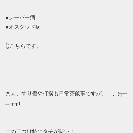
●シーバー病
●オスグッド病
👆こちらです。
まぁ、すり傷や打撲も日常茶飯事ですが、、、(┬┬
﹏┬┬)
この二つは特にタチが悪い！