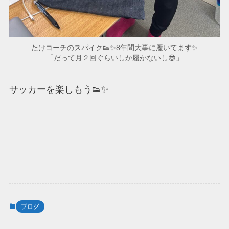
たけコーチのスパイク👟✨8年間大事に履いてます✨
「だって月２回ぐらいしか履かないし😎」
サッカーを楽しもう👟✨
ブログ